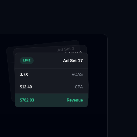
Ad Set 3
Ad Set 8
Ad Set 17
LIVE
3.7X
ROAS
$12.40
CPA
$782.03
Revenue