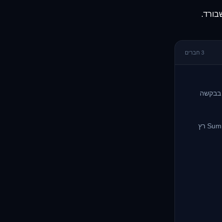
בורד.
3 חברים
 בבקשה
מטפל בזה. משהה עכשיו. אעביר את $1.5k לפורמט המנצח שלנו, ה-Summer Lookbook רץ