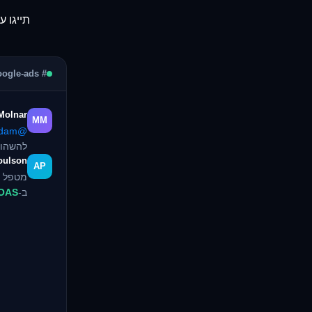
תייגו 
# google-ads
Molnar
MM
@Adam
להשהות
oulson
AP
ב-
ROAS
👍 2