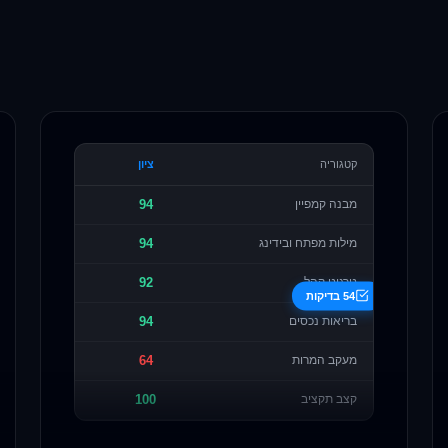
קטגוריה
ציון
מבנה קמפיין
94
מילות מפתח ובידינג
94
טרגוט קהל
92
54 בדיקות
בריאות נכסים
94
מעקב המרות
64
קצב תקציב
100