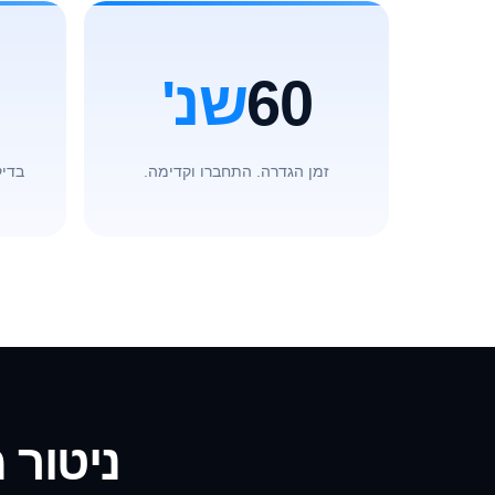
60
שנ'
זמן הגדרה. התחברו וקדימה.
בדיק
ניטור 