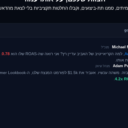
עמיתים, סמנו תת-ביצועים, וקבלו החלטות תקציביות בלי לצאת מהדאש
Michael 
מנכ"ל
, למה הקריאייטיב של האביב עדיין רץ? אני רואה שה-ROAS שלו הוא
0.78
.
 אותו.
Adam P
מנהל שיווק
.
4.2x 
אנליסטית ביצועים
3.1x
מנכ"ל