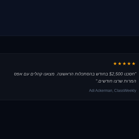
1.5x ROAS
אנליסטית ביצועים
★★★★★
"חסכנו $2,500 בחודש בהסתכלות הראשונה. מצאנו קהלים עם אפס
המרות שרצו חודשים."
Adi Ackerman, ClassWeekly